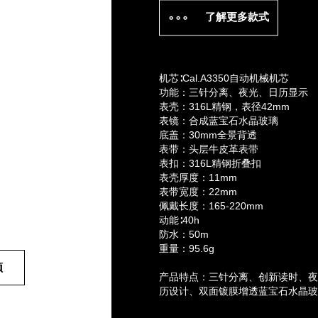
了解更多款式
机芯∶Cal.A3350自动机械机芯
功能：三针分离、夜光、日历显示
表壳：316L精钢，表径42mm
表镜：合成蓝宝石水晶玻璃
底盖：30mm全景背透
表带：头层牛皮革表带
表扣：316L精钢折叠扣
表壳厚度：11mm
表带宽度：22mm
佩戴长度：165-220mm
动能∶40h
防水：50m
重量：95.6g
频
产品特点：三针分离、创新读时、
历设计、双面镀膜增透蓝宝石水晶