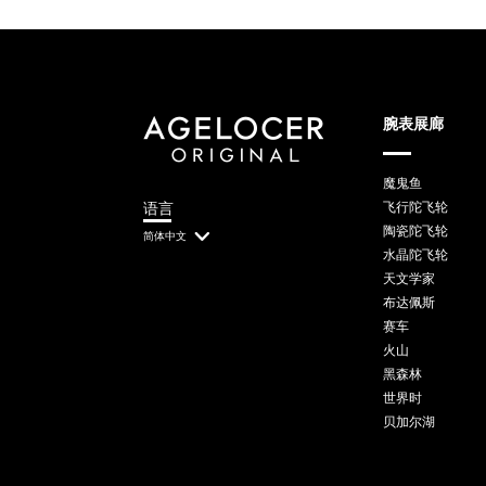
腕表展廊
魔鬼鱼
语言
飞行陀飞轮
陶瓷陀飞轮
简体中文
水晶陀飞轮
天文学家
布达佩斯
赛车
火山
黑森林
世界时
贝加尔湖